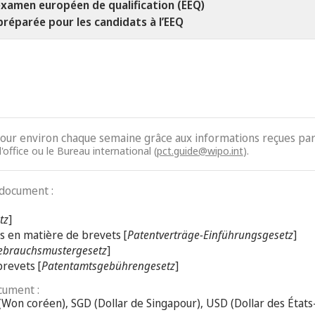
xamen européen de qualification (EEQ)
préparée pour les candidats à l’EEQ
jour environ chaque semaine grâce aux informations reçues par 
'office ou le Bureau international (
pct.guide@wipo.int
).
 document :
tz
]
és en matière de brevets [
Patentverträge-Einführungsgesetz
]
ebrauchsmustergesetz
]
brevets [
Patentamtsgebührengesetz
]
cument :
(Won coréen), SGD (Dollar de Singapour), USD (Dollar des États-