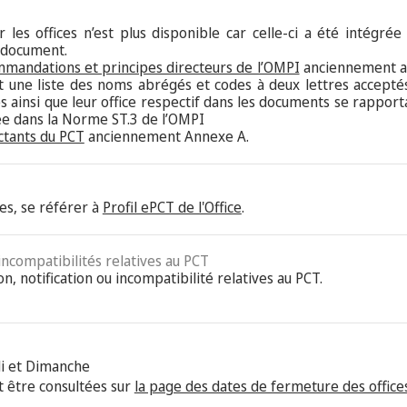
 les offices n’est plus disponible car celle-ci a été intégrée
 document.
mmandations et principes directeurs de l’OMPI
anciennement an
nt une liste des noms abrégés et codes à deux lettres acceptés
 ainsi que leur office respectif dans les documents se rappor
tée dans la Norme ST.3 de l’OMPI
ctants du PCT
anciennement Annexe A.
es, se référer à
Profil ePCT de l'Office
.
 incompatibilités relatives au PCT
on, notification ou incompatibilité relatives au PCT.
i et Dimanche
 être consultées sur
la page des dates de fermeture des offices