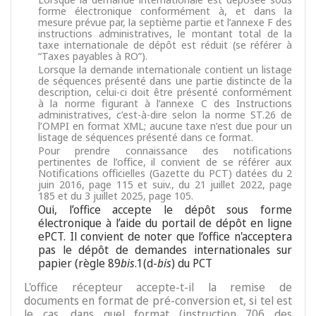
forme électronique conformément à, et dans la
mesure prévue par, la septième partie et l’annexe F des
instructions administratives, le montant total de la
taxe internationale de dépôt est réduit (se référer à
“Taxes payables à RO”).
Lorsque la demande internationale contient un listage
de séquences présenté dans une partie distincte de la
description, celui-ci doit être présenté conformément
à la norme figurant à l’annexe C des Instructions
administratives, c’est-à-dire selon la norme ST.26 de
l’OMPI en format XML; aucune taxe n’est due pour un
listage de séquences présenté dans ce format.
Pour prendre connaissance des notifications
pertinentes de l’office, il convient de se référer aux
Notifications officielles (Gazette du PCT) datées du 2
juin 2016, page 115 et suiv., du 21 juillet 2022, page
185 et du 3 juillet 2025, page 105.
Oui, l’office accepte le dépôt sous forme
électronique à l’aide du portail de dépôt en ligne
ePCT. Il convient de noter que l’office n'acceptera
pas le dépôt de demandes internationales sur
papier (règle 89
bis
.1(d-
bis
) du PCT
L'office récepteur accepte-t-il la remise de
documents en format de pré-conversion et, si tel est
le cas, dans quel format (instruction 706 des