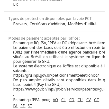
BR
Types de protection disponibles par la voie PCT :
Brevets
,
Certificats d’addition
,
Modèles d’utilité
Modes de paiement acceptés par l'office :
En tant que RO, ISA, IPEA et DO (déposants brésiliens) :
Le paiement des taxes doit être effectué en reais brés
(BRL) par l'intermédiaire d'une agence bancaire brési
située au Brésil, en utilisant le système en ligne de l'
pour générer le GRU.
Le système électronique de l'office est disponible à l'a
suivante :
https://gru.inpi.gov.br/peticionamentoeletronico/
De plus amples détails sont disponibles dans le gu
base, point 4 (Pay the GRU) :
https://www.gov.br/inpi/pt-br/servicos/patentes/guia-
,
En tant qu'IPEA, pour
,
AO
,
CL
,
CO
,
CU
,
CV
,
GT
,
PA
,
PE
,
ST