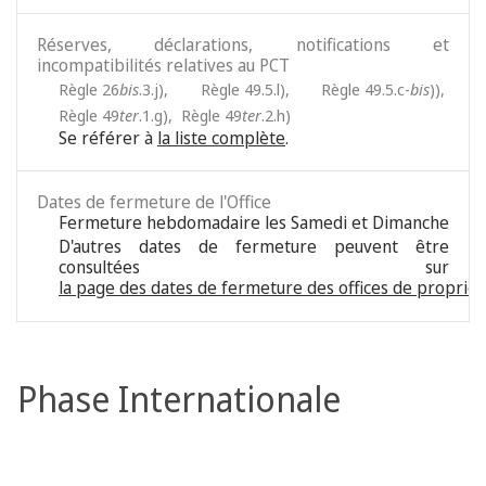
Réserves, déclarations, notifications et
incompatibilités relatives au PCT
Règle 26
bis
.3.j)
,
Règle 49.5.l)
,
Règle 49.5.c-
bis
))
,
Règle 49
ter
.1.g)
,
Règle 49
ter
.2.h)
Se référer à
la liste complète
.
Dates de fermeture de l'Office
Fermeture hebdomadaire les Samedi et Dimanche
D'autres dates de fermeture peuvent être
consultées sur
la page des dates de fermeture des offices de propriété
Phase Internationale