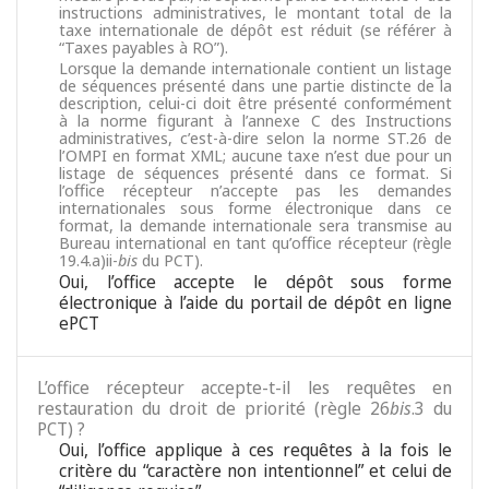
instructions administratives, le montant total de la
taxe internationale de dépôt est réduit (se référer à
“Taxes payables à RO”).
Lorsque la demande internationale contient un listage
de séquences présenté dans une partie distincte de la
description, celui-ci doit être présenté conformément
à la norme figurant à l’annexe C des Instructions
administratives, c’est-à-dire selon la norme ST.26 de
l’OMPI en format XML; aucune taxe n’est due pour un
listage de séquences présenté dans ce format. Si
l’office récepteur n’accepte pas les demandes
internationales sous forme électronique dans ce
format, la demande internationale sera transmise au
Bureau international en tant qu’office récepteur (règle
19.4.a)ii-
bis
du PCT).
Oui, l’office accepte le dépôt sous forme
électronique à l’aide du portail de dépôt en ligne
ePCT
L’office récepteur accepte-t-il les requêtes en
restauration du droit de priorité (règle 26
bis
.3 du
PCT) ?
Oui, l’office applique à ces requêtes à la fois le
critère du “caractère non intentionnel” et celui de