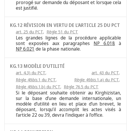
prorogé sur demande du déposant et lorsque cela
est justifié.
KG.12 RÉVISION EN VERTU DE L’ARTICLE 25 DU PCT
art. 25 du PCT
,
Règle 51 du PCT
Les grandes lignes de la procédure applicable
sont exposées aux paragraphes
NP 6.018
à
NP 6.021
de la phase nationale.
KG.13 MODÈLE D’UTILITÉ
art. 4.3) du PCT
,
art. 43 du PCT
,
Règle 49
bis
.1 du PCT
,
Règle 49
bis
.1.a) du PCT
,
Règle 49
bis
.1.b) du PCT
,
Règle 76.5 du PCT
Si le déposant souhaite obtenir au Kirghizistan,
sur la base d’une demande internationale, un
modèle d’utilité en lieu et place d’un brevet, le
déposant, lorsqu’il accomplit les actes visés à
l’article 22 ou 39, devra l’indiquer à l’office.