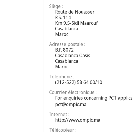
Siège :
Route de Nouasser
R.S. 114
Km 9,5-Sidi Maarouf
Casablanca
Maroc
Adresse postale :
B.P. 8072
Casablanca Oasis
Casablanca
Maroc
Téléphone :
(212-522) 58 64 00/10
Courrier électronique :
For enquiries concerning PCT applica
pct@ompic.ma
Internet :
http://www.ompic.ma
Télécopieur :