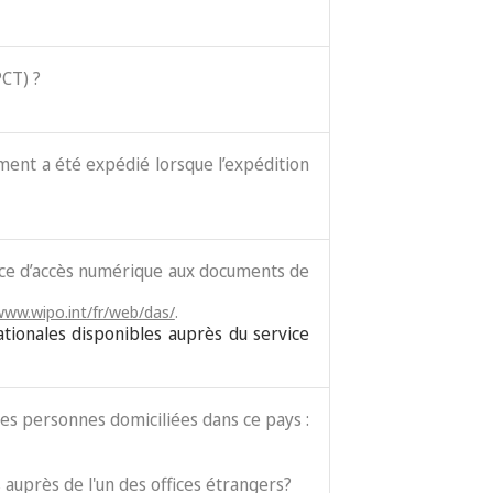
PCT) ?
cument a été expédié lorsque l’expédition
vice d’accès numérique aux documents de
www.wipo.int/fr/web/das/
.
ationales disponibles auprès du service
es personnes domiciliées dans ce pays :
 auprès de l'un des offices étrangers?