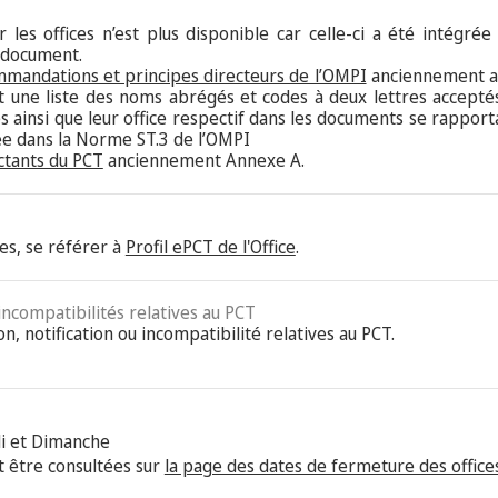
 les offices n’est plus disponible car celle-ci a été intégrée
 document.
mmandations et principes directeurs de l’OMPI
anciennement an
nt une liste des noms abrégés et codes à deux lettres acceptés
 ainsi que leur office respectif dans les documents se rappor
tée dans la Norme ST.3 de l’OMPI
ctants du PCT
anciennement Annexe A.
es, se référer à
Profil ePCT de l'Office
.
 incompatibilités relatives au PCT
on, notification ou incompatibilité relatives au PCT.
i et Dimanche
 être consultées sur
la page des dates de fermeture des offices