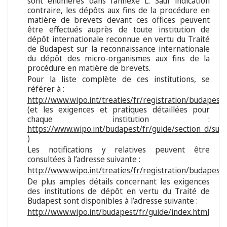
sont énumérés dans l'annexe L. Sauf indication
contraire, les dépôts aux fins de la procédure en
matière de brevets devant ces offices peuvent
être effectués auprès de toute institution de
dépôt internationale reconnue en vertu du Traité
de Budapest sur la reconnaissance internationale
du dépôt des micro-organismes aux fins de la
procédure en matière de brevets.
Pour la liste complète de ces institutions, se
référer à :
http://www.wipo.int/treaties/fr/registration/budapest/p
(et les exigences et pratiques détaillées pour
chaque institution :
https://www.wipo.int/budapest/fr/guide/section_d/subs
)
Les notifications y relatives peuvent être
consultées à l’adresse suivante :
http://www.wipo.int/treaties/fr/registration/budapest/
De plus amples détails concernant les exigences
des institutions de dépôt en vertu du Traité de
Budapest sont disponibles à l’adresse suivante :
http://www.wipo.int/budapest/fr/guide/index.html