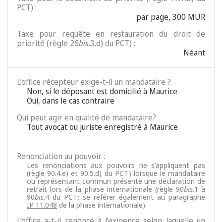
PCT) :
par page, 300 MUR
Taxe pour requête en restauration du droit de
priorité (règle 26
bis
.3.d) du PCT) :
Néant
L’office récepteur exige-t-il un mandataire ?
Non, si le déposant est domicilié à Maurice
Oui, dans le cas contraire
Qui peut agir en qualité de mandataire?
Tout avocat ou juriste enregistré à Maurice
Renonciation au pouvoir :
Les renonciations aux pouvoirs ne s’appliquent pas
(règle 90.4.e) et 90.5.d) du PCT) lorsque le mandataire
ou représentant commun présente une déclaration de
retrait lors de la phase internationale (règle 90
bis
.1 à
90
bis
.4 du PCT; se référer également au paragraphe
IP 11.048
de la phase internationale).
L’office a-t-il renoncé à l’exigence selon laquelle un