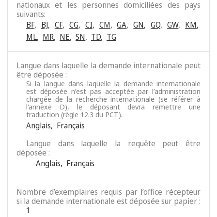
nationaux et les personnes domiciliées des pays
suivants:
BF
,
BJ
,
CF
,
CG
,
CI
,
CM
,
GA
,
GN
,
GQ
,
GW
,
KM
,
ML
,
MR
,
NE
,
SN
,
TD
,
TG
Langue dans laquelle la demande internationale peut
être déposée :
Si la langue dans laquelle la demande internationale
est déposée n’est pas acceptée par l’administration
chargée de la recherche internationale (se référer à
l'annexe D), le déposant devra remettre une
traduction (règle 12.3 du PCT).
Anglais
,
Français
Langue dans laquelle la requête peut être
déposée :
Anglais
,
Français
Nombre d’exemplaires requis par l’office récepteur
si la demande internationale est déposée sur papier :
1