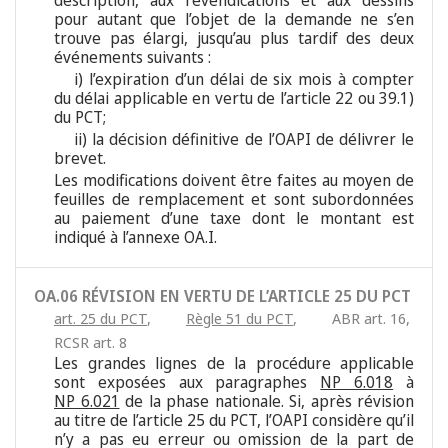
description, aux revendications et aux dessins
pour autant que l’objet de la demande ne s’en
trouve pas élargi, jusqu’au plus tardif des deux
événements suivants :
i) l’expiration d’un délai de six mois à compter
du délai applicable en vertu de l’article 22 ou 39.1)
du PCT;
ii) la décision définitive de l’OAPI de délivrer le
brevet.
Les modifications doivent être faites au moyen de
feuilles de remplacement et sont subordonnées
au paiement d’une taxe dont le montant est
indiqué à l’annexe OA.I.
OA.06 RÉVISION EN VERTU DE L’ARTICLE 25 DU PCT
art. 25 du PCT
,
Règle 51 du PCT
,
ABR art. 16
,
RCSR art. 8
Les grandes lignes de la procédure applicable
sont exposées aux paragraphes
NP 6.018
à
NP 6.021
de la phase nationale. Si, après révision
au titre de l’article 25 du PCT, l’OAPI considère qu’il
n’y a pas eu erreur ou omission de la part de