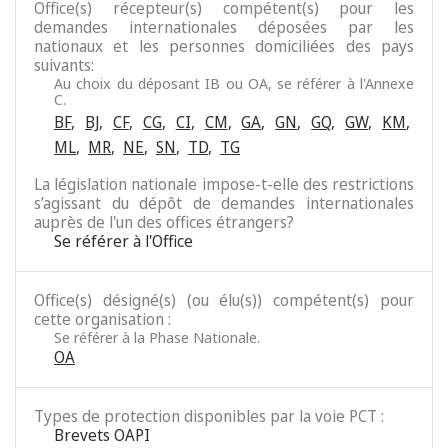
Office(s) récepteur(s) compétent(s) pour les
demandes internationales déposées par les
nationaux et les personnes domiciliées des pays
suivants:
Au choix du déposant IB ou OA, se référer à l'Annexe
C.
BF
,
BJ
,
CF
,
CG
,
CI
,
CM
,
GA
,
GN
,
GQ
,
GW
,
KM
,
ML
,
MR
,
NE
,
SN
,
TD
,
TG
La législation nationale impose-t-elle des restrictions
s’agissant du dépôt de demandes internationales
auprès de l'un des offices étrangers?
Se référer à l'Office
Office(s) désigné(s) (ou élu(s)) compétent(s) pour
cette organisation :
Se référer à la Phase Nationale.
OA
Types de protection disponibles par la voie PCT :
Brevets OAPI