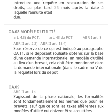
introduire une requête en restauration de ses
droits, au plus tard 24 mois après la date à
laquelle l’annuité était
due.
OA.08 MODÈLE D’UTILITÉ
art. 4.3) du PCT
,
art. 43 du PCT
,
ABR I art. 8
,
ABR II art. 5.2)
,
ABR II art. 13.4)
Sous réserve de ce qui est indiqué au paragraphe
OA.11, si le déposant souhaite obtenir, sur la base
d’une demande internationale, un modèle d’utilité
au lieu d’un brevet, cela doit être mentionné dans
la demande internationale (dans le cadre no V de
la requête) lors du dépôt.
OA.09
ABR II art. 14
S’agissant de la phase nationale, les formalités
sont fondamentalement les mêmes que pour les
brevets, sauf que ce sont les taxes afférentes aux
modèles d’utilité qui doivent être acquittées.