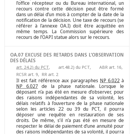
l’office récepteur ou du Bureau international, un
recours contre cette décision peut être formé
dans un délai d’un mois à compter de la date de la
notification de la décision. Une taxe de recours (se
référer à l'annexe OA.I) doit être acquittée en
même temps. La Commission supérieure des
recours de l’OAPI statue alors sur le recours.
OA.07 EXCUSE DES RETARDS DANS L’OBSERVATION
DES DÉLAIS
art. 24.2) du PCT
,
art.48.2) du PCT
,
ABR art. 16
,
RCSR art. 9
,
RR art. 2
Il est fait référence aux paragraphes
NP 6.022
à
NP 6.027
de la phase nationale. Lorsque le
déposant n’a pas été en mesure d’observer, pour
des raisons indépendantes de sa volonté, les
délais relatifs à l’ouverture de la phase nationale
selon les articles 22 ou 39 du PCT, il pourra
déposer une requête en restauration de ses
droits. De même, s’il n’a pas été en mesure de
respecter le délai de paiement d’une annuité pour
des raisons indépendantes de sa volonté, il pourra