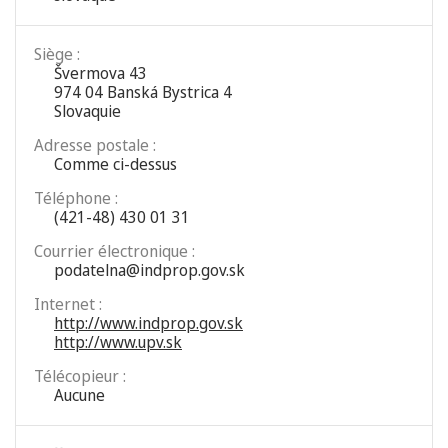
Siège :
Švermova 43
974 04 Banská Bystrica 4
Slovaquie
Adresse postale :
Comme ci-dessus
Téléphone :
(421-48) 430 01 31
Courrier électronique :
podatelna@indprop.gov.sk
Internet :
http://www.indprop.gov.sk
http://www.upv.sk
Télécopieur :
Aucune