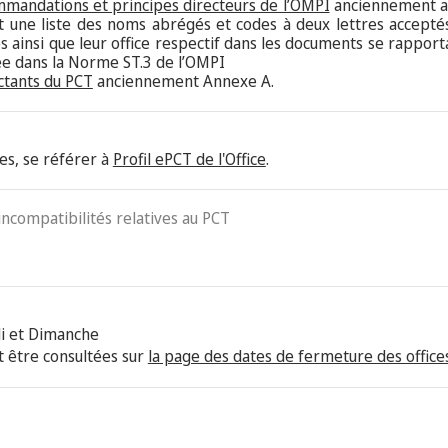
mmandations et principes directeurs de l’OMPI
anciennement an
nt une liste des noms abrégés et codes à deux lettres acceptés
 ainsi que leur office respectif dans les documents se rappor
tée dans la Norme ST.3 de l’OMPI
ctants du PCT
anciennement Annexe A.
es, se référer à
Profil ePCT de l'Office
.
 incompatibilités relatives au PCT
i et Dimanche
 être consultées sur
la page des dates de fermeture des offices