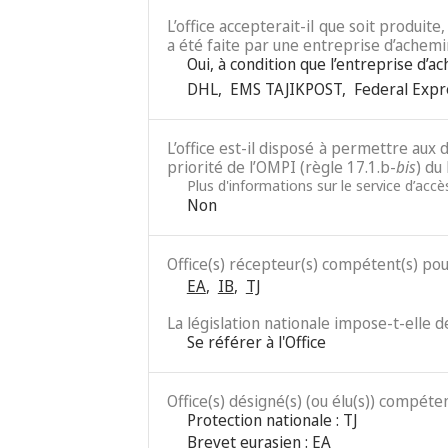
L’office accepterait-il que soit produit
a été faite par une entreprise d’achemi
Oui, à condition que l’entreprise d’a
DHL
,
EMS TAJIKPOST
,
Federal Expr
L’office est-il disposé à permettre au
priorité de l’OMPI (règle 17.1.b-
bis
) du
Plus d'informations sur le service d’acc
Non
Office(s) récepteur(s) compétent(s) po
EA
,
IB
,
TJ
La législation nationale impose-t-elle 
Se référer à l'Office
Office(s) désigné(s) (ou élu(s)) compéten
Protection nationale : TJ
Brevet eurasien : EA