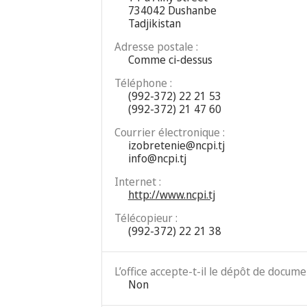
734042 Dushanbe
Tadjikistan
Adresse postale :
Comme ci-dessus
Téléphone :
(992-372) 22 21 53
(992-372) 21 47 60
Courrier électronique :
izobretenie@ncpi.tj
info@ncpi.tj
Internet :
http://www.ncpi.tj
Télécopieur :
(992-372) 22 21 38
L’office accepte-t-il le dépôt de docum
Non