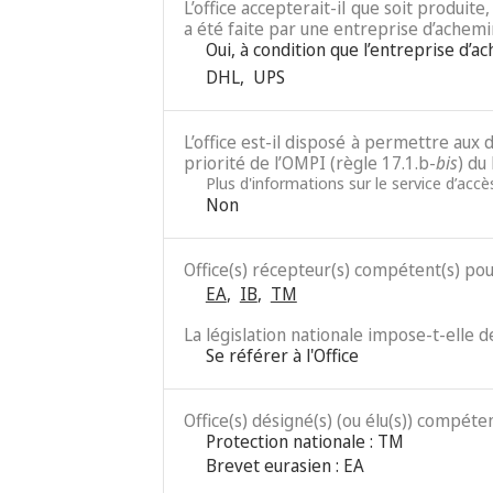
L’office accepterait-il que soit produit
a été faite par une entreprise d’achemi
Oui, à condition que l’entreprise d’a
DHL
,
UPS
L’office est-il disposé à permettre au
priorité de l’OMPI (règle 17.1.b-
bis
) du
Plus d'informations sur le service d’acc
Non
Office(s) récepteur(s) compétent(s) po
EA
,
IB
,
TM
La législation nationale impose-t-elle 
Se référer à l'Office
Office(s) désigné(s) (ou élu(s)) compéten
Protection nationale : TM
Brevet eurasien : EA