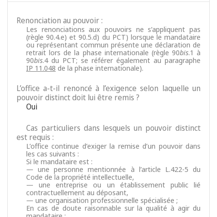
Renonciation au pouvoir :
Les renonciations aux pouvoirs ne s’appliquent pas
(règle 90.4.e) et 90.5.d) du PCT) lorsque le mandataire
ou représentant commun présente une déclaration de
retrait lors de la phase internationale (règle 90
bis
.1 à
90
bis
.4 du PCT; se référer également au paragraphe
IP 11.048
de la phase internationale).
L’office a-t-il renoncé à l’exigence selon laquelle un
pouvoir distinct doit lui être remis ?
Oui
Cas particuliers dans lesquels un pouvoir distinct
est requis :
L’office continue d’exiger la remise d’un pouvoir dans
les cas suivants :
Si le mandataire est :
— une personne mentionnée à l’article L.422-5 du
Code de la propriété intellectuelle,
— une entreprise ou un établissement public lié
contractuellement au déposant,
— une organisation professionnelle spécialisée ;
En cas de doute raisonnable sur la qualité à agir du
mandataire ;