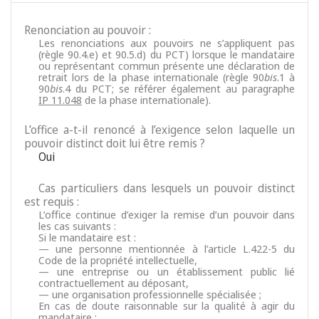
Renonciation au pouvoir :
Les renonciations aux pouvoirs ne s’appliquent pas
(règle 90.4.e) et 90.5.d) du PCT) lorsque le mandataire
ou représentant commun présente une déclaration de
retrait lors de la phase internationale (règle 90
bis
.1 à
90
bis
.4 du PCT; se référer également au paragraphe
IP 11.048
de la phase internationale).
L’office a-t-il renoncé à l’exigence selon laquelle un
pouvoir distinct doit lui être remis ?
Oui
Cas particuliers dans lesquels un pouvoir distinct
est requis :
L’office continue d’exiger la remise d’un pouvoir dans
les cas suivants :
Si le mandataire est :
— une personne mentionnée à l’article L.422-5 du
Code de la propriété intellectuelle,
— une entreprise ou un établissement public lié
contractuellement au déposant,
— une organisation professionnelle spécialisée ;
En cas de doute raisonnable sur la qualité à agir du
mandataire ;