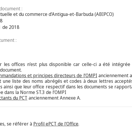
 document :
llectuelle et du commerce d’Antigua-et-Barbuda (ABIPCO)
18
41 de 2018
cument :
 les offices n’est plus disponible car celle-ci a été intégrée
 document.
mmandations et principes directeurs de l’OMPI
anciennement an
nt une liste des noms abrégés et codes à deux lettres acceptés
 ainsi que leur office respectif dans les documents se rappor
tée dans la Norme ST.3 de l’OMPI
ctants du PCT
anciennement Annexe A.
es, se référer à
Profil ePCT de l'Office
.