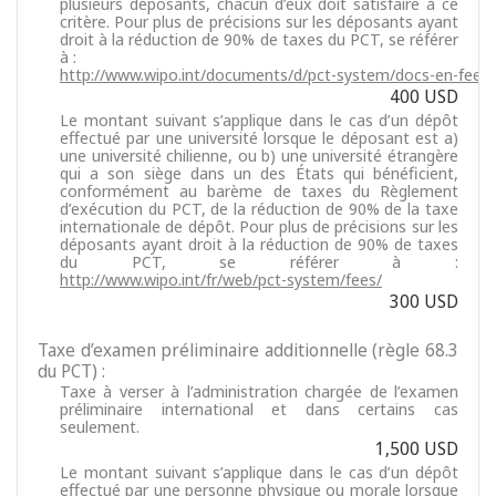
plusieurs déposants, chacun d’eux doit satisfaire à ce
critère. Pour plus de précisions sur les déposants ayant
droit à la réduction de 90% de taxes du PCT, se référer
à :
http://www.wipo.int/documents/d/pct-system/docs-en-fee-r
400 USD
Le montant suivant s’applique dans le cas d’un dépôt
effectué par une université lorsque le déposant est a)
une université chilienne, ou b) une université étrangère
qui a son siège dans un des États qui bénéficient,
conformément au barème de taxes du Règlement
d’exécution du PCT, de la réduction de 90% de la taxe
internationale de dépôt. Pour plus de précisions sur les
déposants ayant droit à la réduction de 90% de taxes
du PCT, se référer à :
http://www.wipo.int/fr/web/pct-system/fees/
300 USD
Taxe d’examen préliminaire additionnelle (règle 68.3
du PCT) :
Taxe à verser à l’administration chargée de l’examen
préliminaire international et dans certains cas
seulement.
1,500 USD
Le montant suivant s’applique dans le cas d’un dépôt
effectué par une personne physique ou morale lorsque