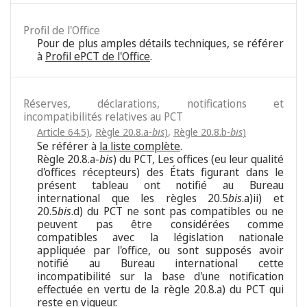
Profil de l'Office
Pour de plus amples détails techniques, se référer
à
Profil ePCT de l'Office
.
Réserves, déclarations, notifications et
incompatibilités relatives au PCT
Article 64.5)
,
Règle 20.8.a-
bis
)
,
Règle 20.8.b-
bis
)
Se référer à
la liste complète
.
Règle 20.8.a-
bis
) du PCT, Les offices (eu leur qualité
d'offices récepteurs) des États figurant dans le
présent tableau ont notifié au Bureau
international que les règles 20.5
bis
.a)ii) et
20.5
bis
.d) du PCT ne sont pas compatibles ou ne
peuvent pas être considérées comme
compatibles avec la législation nationale
appliquée par l'office, ou sont supposés avoir
notifié au Bureau international cette
incompatibilité sur la base d'une notification
effectuée en vertu de la règle 20.8.a) du PCT qui
reste en vigueur.