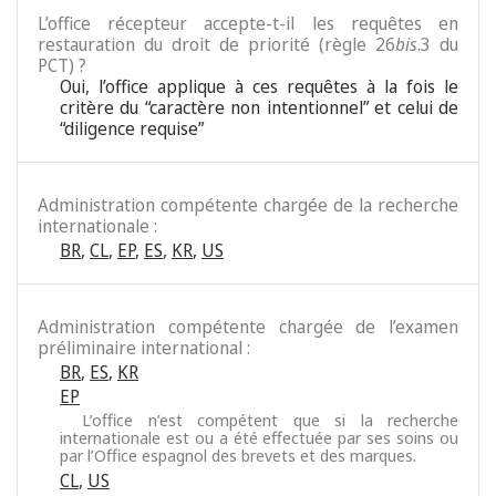
L’office récepteur accepte-t-il les requêtes en
restauration du droit de priorité (règle 26
bis
.3 du
PCT) ?
Oui, l’office applique à ces requêtes à la fois le
critère du “caractère non intentionnel” et celui de
“diligence requise”
Administration compétente chargée de la recherche
internationale :
BR
,
CL
,
EP
,
ES
,
KR
,
US
Administration compétente chargée de l’examen
préliminaire international :
BR
,
ES
,
KR
EP
L’office n’est compétent que si la recherche
internationale est ou a été effectuée par ses soins ou
par l’Office espagnol des brevets et des marques.
CL
,
US