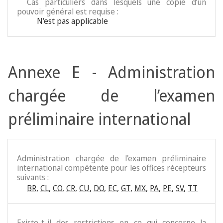
Cas particuliers dans lesquels une copie d’un
pouvoir général est requise :
N'est pas applicable
Annexe E - Administration
chargée de l’examen
préliminaire international
Administration chargée de l'examen préliminaire
international compétente pour les offices récepteurs
suivants :
BR
,
CL
,
CO
,
CR
,
CU
,
DO
,
EC
,
GT
,
MX
,
PA
,
PE
,
SV
,
TT
Existe-t-il des restrictions en ce qui concerne la