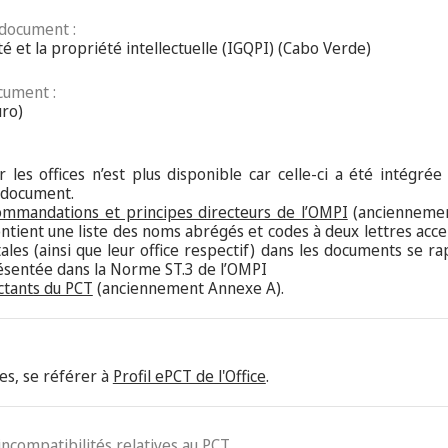
 document :
lité et la propriété intellectuelle (IGQPI) (Cabo Verde)
cument :
uro)
 les offices n’est plus disponible car celle-ci a été intégrée
 document.
ommandations et principes directeurs de l’OMPI
(anciennemen
ontient une liste des noms abrégés et codes à deux lettres acce
les (ainsi que leur office respectif) dans les documents se 
présentée dans la Norme ST.3 de l’OMPI
ctants du PCT
(anciennement Annexe A).
es, se référer à
Profil ePCT de l'Office
.
 incompatibilités relatives au PCT