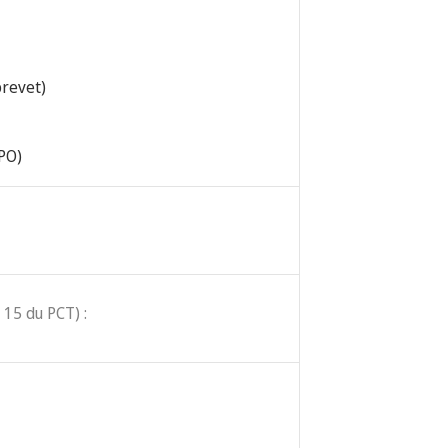
brevet)
IPO)
 15 du PCT) :