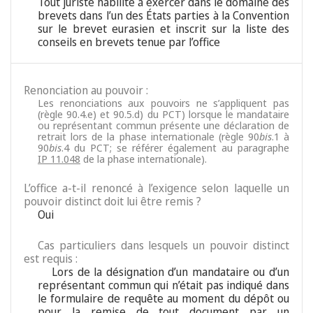
Tout juriste habilité à exercer dans le domaine des
brevets dans l’un des États parties à la Convention
sur le brevet eurasien et inscrit sur la liste des
conseils en brevets tenue par l’office
Renonciation au pouvoir :
Les renonciations aux pouvoirs ne s’appliquent pas
(règle 90.4.e) et 90.5.d) du PCT) lorsque le mandataire
ou représentant commun présente une déclaration de
retrait lors de la phase internationale (règle 90
bis
.1 à
90
bis
.4 du PCT; se référer également au paragraphe
IP 11.048
de la phase internationale).
L’office a-t-il renoncé à l’exigence selon laquelle un
pouvoir distinct doit lui être remis ?
Oui
Cas particuliers dans lesquels un pouvoir distinct
est requis :
Lors de la désignation d’un mandataire ou d’un
représentant commun qui n’était pas indiqué dans
le formulaire de requête au moment du dépôt ou
pour la remise de tout document par un