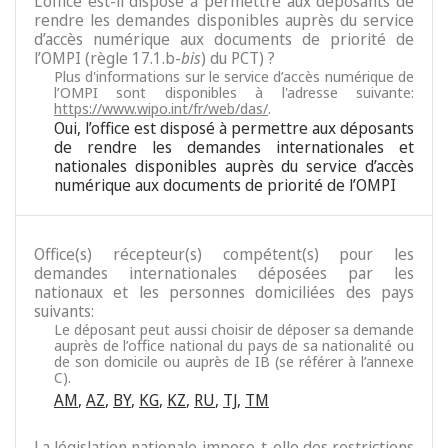
L’office est-il disposé à permettre aux déposants de
rendre les demandes disponibles auprès du service
d’accès numérique aux documents de priorité de
l’OMPI (règle 17.1.b-
bis
) du PCT) ?
Plus d'informations sur le service d’accès numérique de
l’OMPI sont disponibles à l'adresse suivante:
https://www.wipo.int/fr/web/das/
.
Oui, l’office est disposé à permettre aux déposants
de rendre les demandes internationales et
nationales disponibles auprès du service d’accès
numérique aux documents de priorité de l’OMPI
Office(s) récepteur(s) compétent(s) pour les
demandes internationales déposées par les
nationaux et les personnes domiciliées des pays
suivants:
Le déposant peut aussi choisir de déposer sa demande
auprès de l’office national du pays de sa nationalité ou
de son domicile ou auprès de IB (se référer à l’annexe
C).
AM
,
AZ
,
BY
,
KG
,
KZ
,
RU
,
TJ
,
TM
La législation nationale impose-t-elle des restrictions