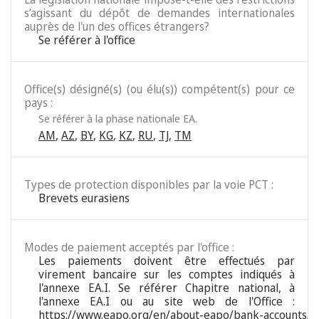
s’agissant du dépôt de demandes internationales
auprès de l'un des offices étrangers?
Se référer à l'office
Office(s) désigné(s) (ou élu(s)) compétent(s) pour ce
pays :
Se référer à la phase nationale EA.
AM
,
AZ
,
BY
,
KG
,
KZ
,
RU
,
TJ
,
TM
Types de protection disponibles par la voie PCT :
Brevets eurasiens
Modes de paiement acceptés par l'office :
Les paiements doivent être effectués par
virement bancaire sur les comptes indiqués à
l'annexe EA.I. Se référer Chapitre national, à
l'annexe EA.I ou au site web de l'Office :
https://www.eapo.org/en/about-eapo/bank-accounts/