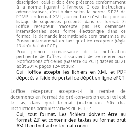
description, celui-ci doit être présenté conformément
à la norme figurant à l’annexe C des Instructions
administratives, c’est-à-dire selon la norme ST.26 de
l’OMPI en format XML; aucune taxe n’est due pour un
listage de séquences présenté dans ce format. Si
l'office récepteur n'accepte pas les demandes
internationales sous forme électronique dans ce
format, la demande internationale sera transmise au
Bureau international en tant qu'office récepteur (règle
19.4.a)ii-
bis
) du PCT).
Pour prendre connaissance de la notification
pertinente de l’office, il convient de se référer aux
Notifications officielles (Gazette du PCT) datées du 21
août 2014, pages 124 et suiv.
Oui, l’office accepte les fichiers en XML et PDF
déposés à l’aide du portail de dépôt en ligne ePCT
L'office récepteur accepte-t-il la remise de
documents en format de pré-conversion et, si tel est
le cas, dans quel format (instruction 706 des
instructions administratives du PCT) ?
Oui, tout format. Les fichiers doivent être au
format ZIP et contenir des textes au format brut
ASCII ou tout autre format connu.