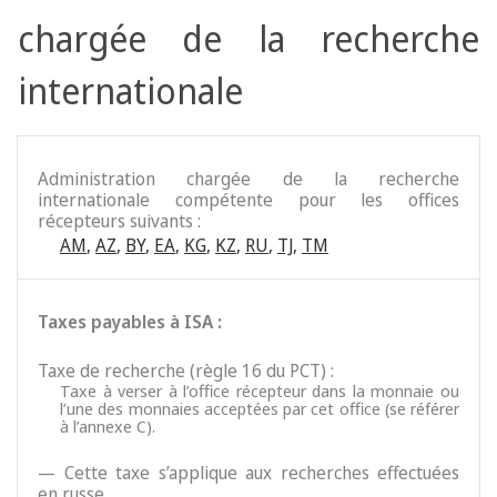
chargée de la recherche
internationale
Administration chargée de la recherche
internationale compétente pour les offices
récepteurs suivants :
AM
,
AZ
,
BY
,
EA
,
KG
,
KZ
,
RU
,
TJ
,
TM
Taxes payables à ISA :
Taxe de recherche (règle 16 du PCT) :
Taxe à verser à l’office récepteur dans la monnaie ou
l’une des monnaies acceptées par cet office (se référer
à l’annexe C).
— Cette taxe s’applique aux recherches effectuées
en russe