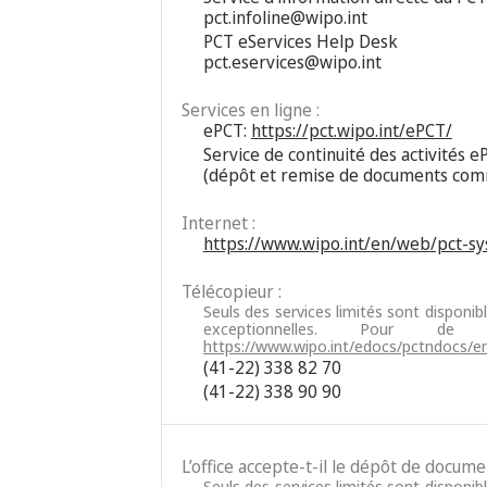
pct.infoline@wipo.int
PCT eServices Help Desk
pct.eservices@wipo.int
Services en ligne :
ePCT:
https://pct.wipo.int/ePCT/
Service de continuité des activités e
(dépôt et remise de documents comme
Internet :
https://www.wipo.int/en/web/pct-s
Télécopieur :
Seuls des services limités sont disponib
exceptionnelles. Pour d
https://www.wipo.int/edocs/pctndocs/e
(41-22) 338 82 70
(41-22) 338 90 90
L’office accepte-t-il le dépôt de docum
Seuls des services limités sont disponib