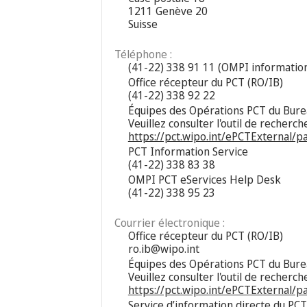
1211 Genève 20
Suisse
Téléphone :
(41-22) 338 91 11 (OMPI information
Office récepteur du PCT (RO/IB)
(41-22) 338 92 22
Équipes des Opérations PCT du Burea
Veuillez consulter l'outil de recherch
https://pct.wipo.int/ePCTExternal/
PCT Information Service
(41-22) 338 83 38
OMPI PCT eServices Help Desk
(41-22) 338 95 23
Courrier électronique :
Office récepteur du PCT (RO/IB)
ro.ib@wipo.int
Équipes des Opérations PCT du Burea
Veuillez consulter l'outil de recherch
https://pct.wipo.int/ePCTExternal/
Service d’information directe du PCT