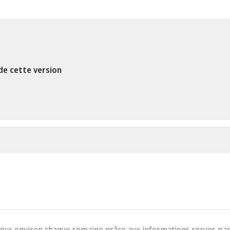
de cette version
jour environ chaque semaine grâce aux informations reçues par 