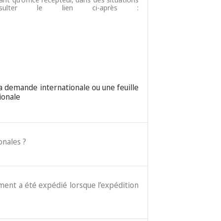
nsulter le lien ci-après :
la demande internationale ou une feuille
ionale
onales ?
cument a été expédié lorsque l’expédition