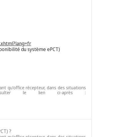
.xhtml?lang=fr
ponibilité du système ePCT)
ant qu’office récepteur, dans des situations
nsulter le lien ci-après :
PCT) ?
ant qu’office récepteur, dans des situations