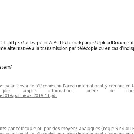
PCT:
https://pct.wipo.int/ePCTExternal/pages/UploadDocument
 alternative à la transmission par télécopie ou en cas d’indis
ystem/
les pour l’envoi de télécopies au Bureau international, y compris en t
e plus amples informations, prière de co
n/2019/pct_news_2019_11.pdf
.
ents par télécopie ou par des moyens analogues (règle 92.4 du 
les pour l’envoi de télécopies au Bureau international, y compris en t