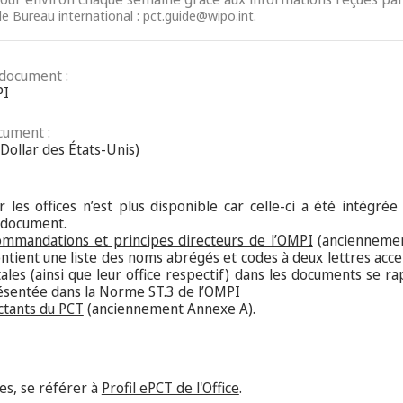
le Bureau international : pct.guide@wipo.int.
 document :
PI
cument :
Dollar des États-Unis)
 les offices n’est plus disponible car celle-ci a été intégrée
 document.
ommandations et principes directeurs de l’OMPI
(anciennemen
ontient une liste des noms abrégés et codes à deux lettres acce
les (ainsi que leur office respectif) dans les documents se 
présentée dans la Norme ST.3 de l’OMPI
ctants du PCT
(anciennement Annexe A).
es, se référer à
Profil ePCT de l'Office
.