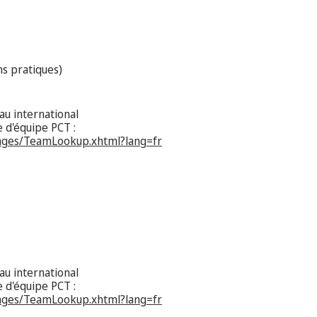
s pratiques)
u international
e d'équipe PCT :
pages/TeamLookup.xhtml?lang=fr
u international
e d'équipe PCT :
pages/TeamLookup.xhtml?lang=fr