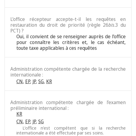
L’office récepteur accepte-t-il les requêtes en
restauration du droit de priorité (règle 26
bis
.3 du
PCT) ?
Oui, il convient de se renseigner auprès de l’office
pour connaître les critères et, le cas échéant,
toute taxe applicables à ces requêtes
Administration compétente chargée de la recherche
internationale :
CN
,
EP
,
JP
,
SG
,
KR
Administration compétente chargée de l’examen
préliminaire international :
KR
CN
,
EP
,
JP
,
SG
L’office n’est compétent que si la recherche
internationale a été effectuée par ses soins.