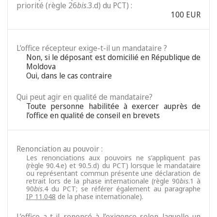
priorité (règle 26
bis
.3.d) du PCT) :
100 EUR
L’office récepteur exige-t-il un mandataire ?
Non, si le déposant est domicilié en République de
Moldova
Oui, dans le cas contraire
Qui peut agir en qualité de mandataire?
Toute personne habilitée à exercer auprès de
l’office en qualité de conseil en brevets
Renonciation au pouvoir :
Les renonciations aux pouvoirs ne s’appliquent pas
(règle 90.4.e) et 90.5.d) du PCT) lorsque le mandataire
ou représentant commun présente une déclaration de
retrait lors de la phase internationale (règle 90
bis
.1 à
90
bis
.4 du PCT; se référer également au paragraphe
IP 11.048
de la phase internationale).
L’office a-t-il renoncé à l’exigence selon laquelle un