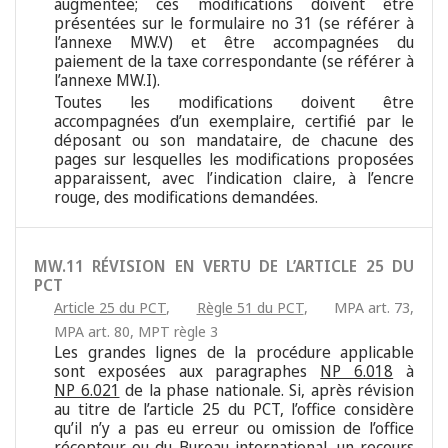
augmentée; ces modifications doivent être
présentées sur le formulaire no 31 (se référer à
l’annexe MW.V) et être accompagnées du
paiement de la taxe correspondante (se référer à
l’annexe MW.I).
Toutes les modifications doivent être
accompagnées d’un exemplaire, certifié par le
déposant ou son mandataire, de chacune des
pages sur lesquelles les modifications proposées
apparaissent, avec l’indication claire, à l’encre
rouge, des modifications demandées.
MW.11 RÉVISION EN VERTU DE L’ARTICLE 25 DU
PCT
Article 25 du PCT
,
Règle 51 du PCT
,
MPA art. 73
,
MPA art. 80
,
MPT règle 3
Les grandes lignes de la procédure applicable
sont exposées aux paragraphes
NP 6.018
à
NP 6.021
de la phase nationale. Si, après révision
au titre de l’article 25 du PCT, l’office considère
qu’il n’y a pas eu erreur ou omission de l’office
récepteur ou du Bureau international, un recours