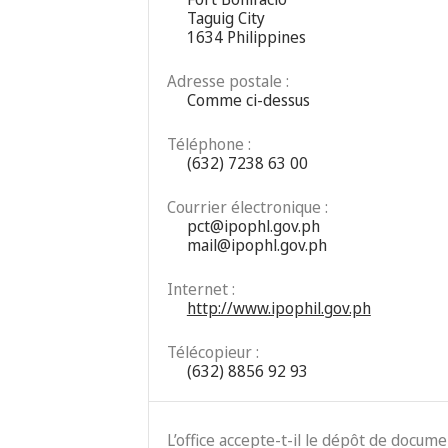
Taguig City
1634 Philippines
Adresse postale :
Comme ci-dessus
Téléphone :
(632) 7238 63 00
Courrier électronique :
pct@ipophl.gov.ph
mail@ipophl.gov.ph
Internet :
http://www.ipophil.gov.ph
Télécopieur :
(632) 8856 92 93
L’office accepte-t-il le dépôt de docum