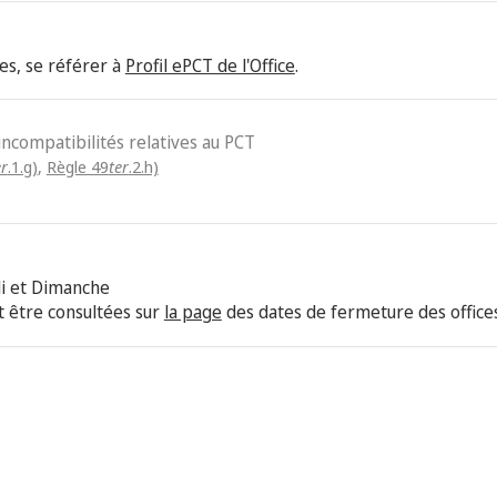
es, se référer à
Profil ePCT de l'Office
.
 incompatibilités relatives au PCT
er
.1.g)
,
Règle 49
ter
.2.h)
i et Dimanche
 être consultées sur
la page
des dates de fermeture des offices