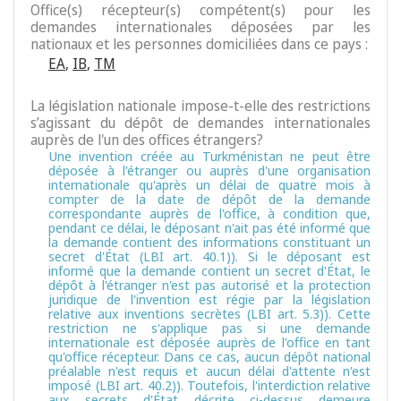
Office(s) récepteur(s) compétent(s) pour les
demandes internationales déposées par les
nationaux et les personnes domiciliées dans ce pays :
EA
,
IB
,
TM
La législation nationale impose-t-elle des restrictions
s’agissant du dépôt de demandes internationales
auprès de l'un des offices étrangers?
Une invention créée au Turkménistan ne peut être
déposée à l'étranger ou auprès d'une organisation
internationale qu'après un délai de quatre mois à
compter de la date de dépôt de la demande
correspondante auprès de l'office, à condition que,
pendant ce délai, le déposant n'ait pas été informé que
la demande contient des informations constituant un
secret d'État (LBI art. 40.1)). Si le déposant est
informé que la demande contient un secret d'État, le
dépôt à l'étranger n'est pas autorisé et la protection
juridique de l'invention est régie par la législation
relative aux inventions secrètes (LBI art. 5.3)). Cette
restriction ne s'applique pas si une demande
internationale est déposée auprès de l'office en tant
qu'office récepteur. Dans ce cas, aucun dépôt national
préalable n'est requis et aucun délai d'attente n'est
imposé (LBI art. 40.2)). Toutefois, l'interdiction relative
aux secrets d'État décrite ci-dessus demeure