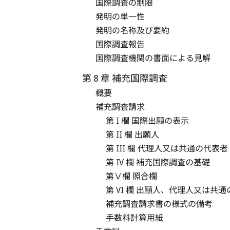
国際調査の制限
発明の単一性
発明の名称及び要約
国際調査報告
国際調査機関の書面による見解
第 8 章 補充国際調査
概要
補充調査請求
第 I 欄 国際出願の表示
第 II 欄 出願人
第 III 欄 代理人又は共通の代表者
第 IV 欄 補充国際調査の基礎
第Ⅴ欄 照合欄
第 VI 欄 出願人、代理人又は共
補充調査請求書の様式の備考
手数料計算用紙