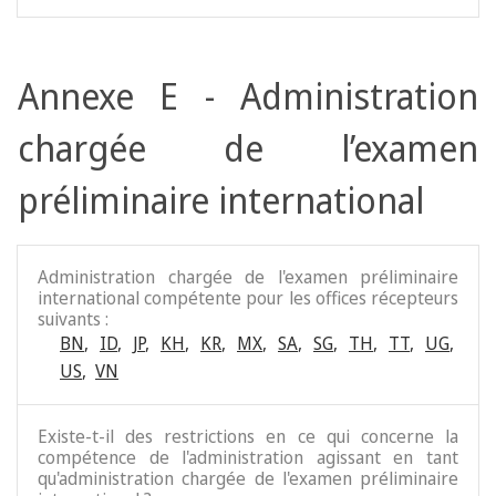
Annexe E - Administration
chargée de l’examen
préliminaire international
Administration chargée de l'examen préliminaire
international compétente pour les offices récepteurs
suivants :
BN
,
ID
,
JP
,
KH
,
KR
,
MX
,
SA
,
SG
,
TH
,
TT
,
UG
,
US
,
VN
Existe-t-il des restrictions en ce qui concerne la
compétence de l'administration agissant en tant
qu'administration chargée de l'examen préliminaire